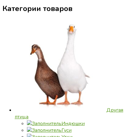
товар
Категории товаров
имеет
несколько
вариаций.
Опции
можно
выбрать
на
странице
товара.
Другая
птица
Индюшки
Гуси
Утки