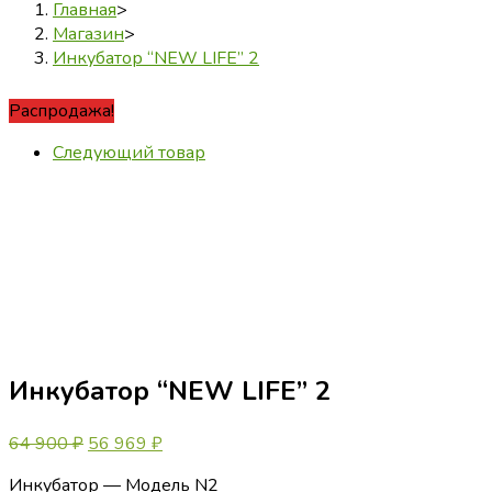
Главная
>
Магазин
>
Инкубатор “NEW LIFE” 2
Распродажа!
Следующий товар
Инкубатор “NEW LIFE” 2
Первоначальная
Текущая
64 900
₽
56 969
₽
цена
цена:
Инкубатор — Модель N2
составляла
56