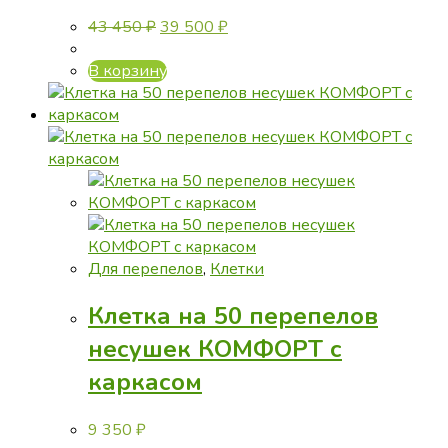
Первоначальная
Текущая
43 450
₽
39 500
₽
цена
цена:
составляла
39
В корзину
43
500 ₽.
450 ₽.
Для перепелов
,
Клетки
Клетка на 50 перепелов
несушек КОМФОРТ с
каркасом
9 350
₽