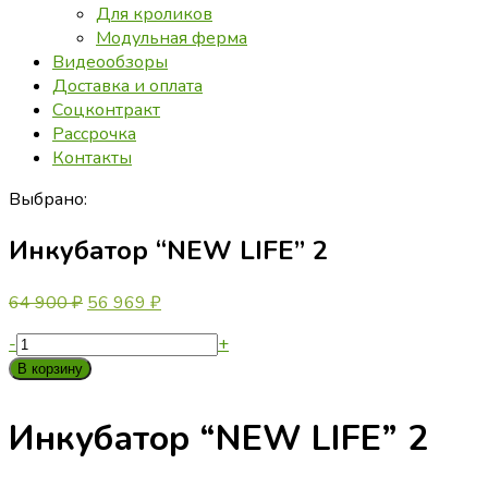
Для кроликов
Модульная ферма
Видеообзоры
Доставка и оплата
Соцконтракт
Рассрочка
Контакты
Выбрано:
Инкубатор “NEW LIFE” 2
Первоначальная
Текущая
64 900
₽
56 969
₽
цена
цена:
Количество
-
+
составляла
56
товара
В корзину
64
969 ₽.
Инкубатор
900 ₽.
“NEW
Инкубатор “NEW LIFE” 2
LIFE”
2