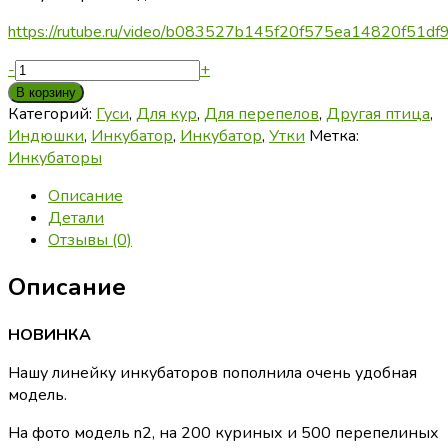
64
969 ₽.
https://rutube.ru/video/b083527b145f20f575ea14820f51df
900 ₽.
Количество
-
+
товара
В корзину
Инкубатор
Категорий:
Гуси
,
Для кур
,
Для перепелов
,
Другая птица
,
“NEW
Индюшки
,
Инкубатор
,
Инкубатор
,
Утки
Метка:
LIFE”
Инкубаторы
2
Описание
Детали
Отзывы (0)
Описание
НОВИНКА
Нашу линейку инкубаторов пополнила очень удобная
модель.
На фото модель n2, на 200 куриных и 500 перепелиных