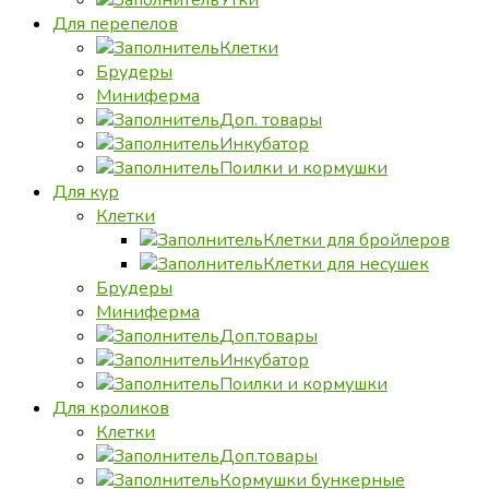
Для перепелов
Клетки
Брудеры
Миниферма
Доп. товары
Инкубатор
Поилки и кормушки
Для кур
Клетки
Клетки для бройлеров
Клетки для несушек
Брудеры
Миниферма
Доп.товары
Инкубатор
Поилки и кормушки
Для кроликов
Клетки
Доп.товары
Кормушки бункерные